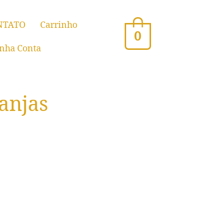
NTATO
Carrinho
0
nha Conta
anjas