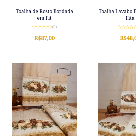
Toalha de Rosto Bordada
Toalha Lavabo 
em Fit
Fita
(0)
Avaliação
Avaliação
0
R$
87,00
0
R$
48,
de
de
5
5