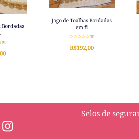
Jogo de Toalhas Bordadas
s Bordadas
em fi
i
(0)
(0)
Avaliação
0
R$
192,00
de
,00
5
Selos de segura