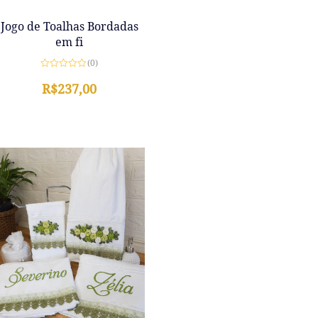
Jogo de Toalhas Bordadas
em fi
(0)
Avaliação
0
R$
237,00
de
5