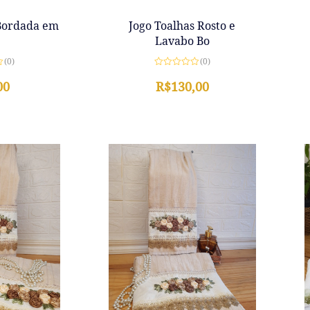
Bordada em
Jogo Toalhas Rosto e
Lavabo Bo
(0)
(0)
Avaliação
00
0
R$
130,00
de
5