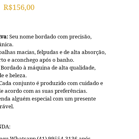
R$
156,00
iva:
Seu nome bordado com precisão,
única.
alhas macias, felpudas e de alta absorção,
to e aconchego após o banho.
Bordado à máquina de alta qualidade,
e e beleza.
Cada conjunto é produzido com cuidado e
de acordo com as suas preferências.
nda alguém especial com um presente
rável.
NDA:
 meu Whatsapp (41) 99554-3136 após