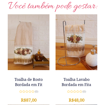
Você também pode gostar:
Toalha Lavabo
Toalha de Rosto
Bordada em Fita
Bordada em Fit
(0)
(0)
Avaliação
Avaliação
0
R$
48,00
0
R$
87,00
de
de
5
5