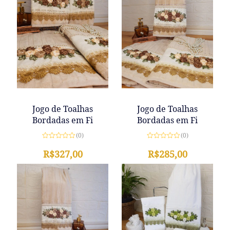
Jogo de Toalhas
Jogo de Toalhas
Bordadas em Fi
Bordadas em Fi
(0)
(0)
Avaliação
Avaliação
0
R$
327,00
0
R$
285,00
de
de
5
5