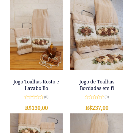
Jogo de Toalhas
Jogo Toalhas Rosto e
Bordadas em fi
Lavabo Bo
(0)
(0)
Avaliação
Avaliação
0
R$
237,00
0
R$
130,00
de
de
5
5