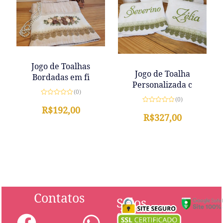
Jogo de Toalhas
Jogo de Toalha
Bordadas em fi
Personalizada c
(0)
(0)
Avaliação
0
R$
192,00
Avaliação
de
0
R$
327,00
5
de
5
Contatos
Selos
de