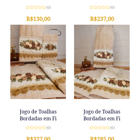
(0)
(0)
Avaliação
Avaliação
0
R$
237,00
0
R$
130,00
de
de
5
5
Jogo de Toalhas
Jogo de Toalhas
Bordadas em Fi
Bordadas em Fi
(0)
(0)
Avaliação
Avaliação
0
R$
327,00
0
R$
285,00