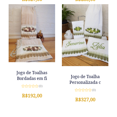
de
de
5
5
Jogo de Toalhas
Jogo de Toalha
Bordadas em fi
Personalizada c
(0)
(0)
Avaliação
0
R$
192,00
Avaliação
de
0
R$
327,00
5
de
5