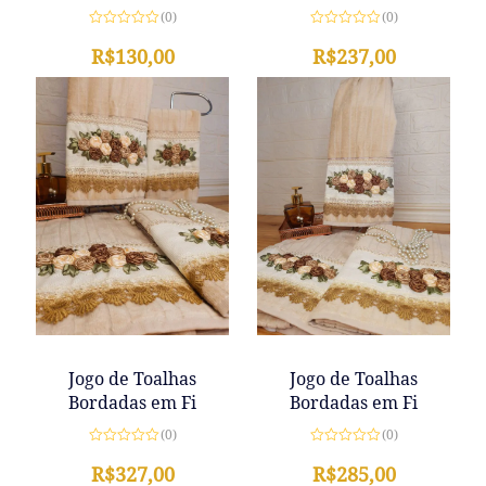
(0)
(0)
Avaliação
Avaliação
0
R$
237,00
0
R$
130,00
de
de
5
5
Jogo de Toalhas
Jogo de Toalhas
Bordadas em Fi
Bordadas em Fi
(0)
(0)
Avaliação
Avaliação
0
R$
327,00
0
R$
285,00
de
de