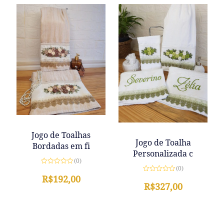
5
5
Jogo de Toalhas
Jogo de Toalha
Bordadas em fi
Personalizada c
(0)
(0)
Avaliação
0
R$
192,00
Avaliação
de
0
R$
327,00
5
de
5