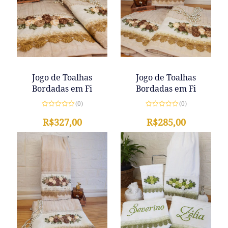
Jogo de Toalhas
Jogo de Toalhas
Bordadas em Fi
Bordadas em Fi
(0)
(0)
Avaliação
Avaliação
0
R$
327,00
0
R$
285,00
de
de
5
5