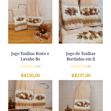
Jogo de Toalhas
Jogo Toalhas Rosto e
Bordadas em fi
Lavabo Bo
(0)
(0)
Avaliação
Avaliação
0
R$
237,00
0
R$
130,00
de
de
5
5