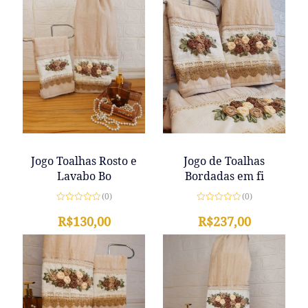
Jogo de Toalhas
Jogo Toalhas Rosto e
Bordadas em fi
Lavabo Bo
(0)
(0)
Avaliação
Avaliação
0
R$
237,00
0
R$
130,00
de
de
5
5