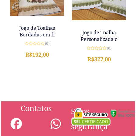
Jogo de Toalhas
Jogo de Toalha
Bordadas em fi
Personalizada c
(0)
(0)
Avaliação
0
R$
192,00
Avaliação
de
0
R$
327,00
5
de
5
Contatos
Selos
de
segurança