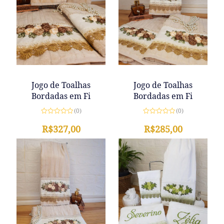
Jogo de Toalhas
Jogo de Toalhas
Bordadas em Fi
Bordadas em Fi
(0)
(0)
Avaliação
Avaliação
0
R$
327,00
0
R$
285,00
de
de
5
5