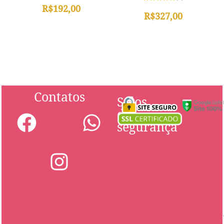
0
R$
192,00
Avaliação
de
0
R$
327,00
5
de
5
Contatos
Selos
de
segurança