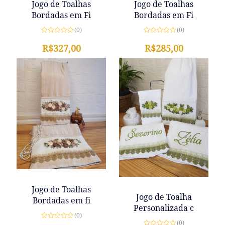
Jogo de Toalhas
Jogo de Toalhas
Bordadas em Fi
Bordadas em Fi
(0)
(0)
Avaliação
Avaliação
0
R$
327,00
0
R$
285,00
de
de
5
5
Jogo de Toalhas
Jogo de Toalha
Bordadas em fi
Personalizada c
(0)
(0)
Avaliação