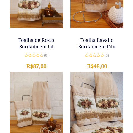
Toalha Lavabo
Toalha de Rosto
Bordada em Fita
Bordada em Fit
(0)
(0)
Avaliação
Avaliação
0
R$
48,00
0
R$
87,00
de
de
5
5