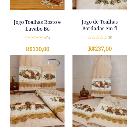
Jogo de Toalhas
Jogo Toalhas Rosto e
Bordadas em fi
Lavabo Bo
(0)
(0)
Avaliação
Avaliação
0
R$
237,00
0
R$
130,00
de
de
5
5