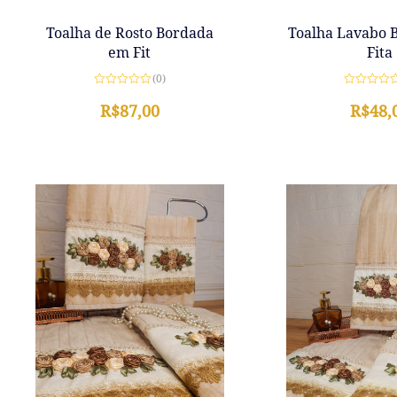
Toalha de Rosto Bordada
Toalha Lavabo 
em Fit
Fita
(0)
Avaliação
Avaliação
0
R$
87,00
0
R$
48,
de
de
5
5