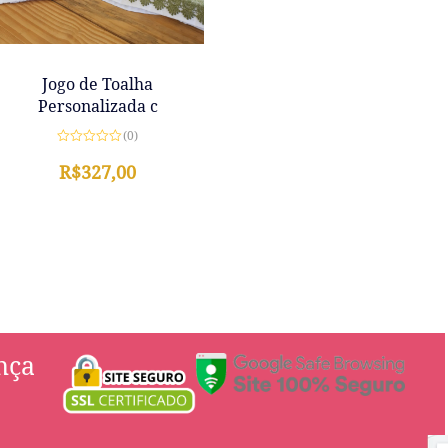
Jogo de Toalha
Personalizada c
(0)
Avaliação
0
R$
327,00
de
5
nça