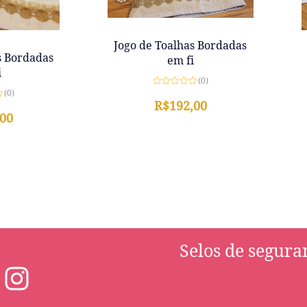
Jogo de Toalhas Bordadas
s Bordadas
em fi
i
(0)
(0)
Avaliação
0
R$
192,00
de
,00
5
Selos de segura