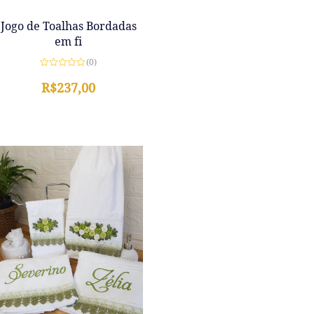
Jogo de Toalhas Bordadas
em fi
(0)
Avaliação
0
R$
237,00
de
5