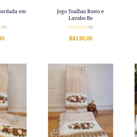
Bordada em
Jogo Toalhas Rosto e
Lavabo Bo
(0)
(0)
Avaliação
00
0
R$
130,00
de
5