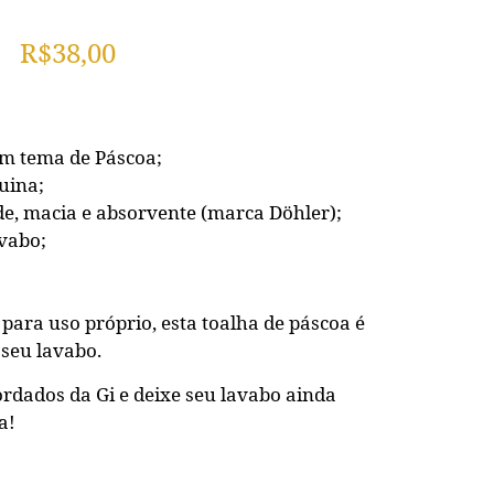
R$
38,00
m tema de Páscoa;
uina;
de, macia e absorvente (marca Döhler);
vabo;
 para uso próprio, esta toalha de páscoa é
 seu lavabo.
dados da Gi e deixe seu lavabo ainda
a!