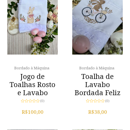
Bordado à Máquina
Bordado à Máquina
Jogo de
Toalha de
Toalhas Rosto
Lavabo
e Lavabo
Bordada Feliz
(0)
(0)
Avaliação
Avaliação
0
0
R$
100,00
R$
38,00
de
de
5
5