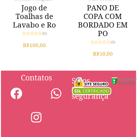
Jogo de
PANO DE
Toalhas de
COPA COM
Lavabo e Ro
BORDADO EM
PO
(0)
Avaliação
(0)
0
R$
100,00
de
Avaliação
5
0
R$
50,00
de
5
Contatos
Selos
de
segurança