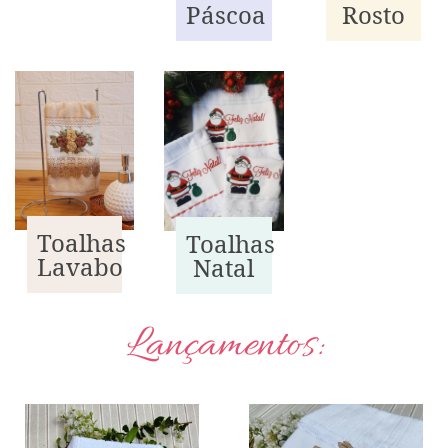
Páscoa
Rosto
Toalhas
Toalhas
Lavabo
Natal
Lançamentos: