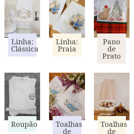
Linha:
Linha:
Pano
Praia
Clássica
de
Prato
Toalhas
Roupão
Toalhas
de
de