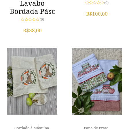
Lavabo
(0)
Avaliação
Bordada Pásc
0
R$
100,00
de
5
(0)
Avaliação
0
R$
38,00
de
5
Bordado à Máquina
Pano de Prato