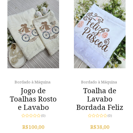
Bordado à Máquina
Bordado à Máquina
Jogo de
Toalha de
Toalhas Rosto
Lavabo
e Lavabo
Bordada Feliz
(0)
(0)
Avaliação
Avaliação
0
0
R$
100,00
R$
38,00
de
de
5
5