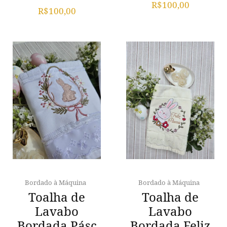
Avaliação
0
R$
100,00
0
de
R$
100,00
de
5
5
Bordado à Máquina
Bordado à Máquina
Toalha de
Toalha de
Lavabo
Lavabo
Bordada Pásc
Bordada Feliz